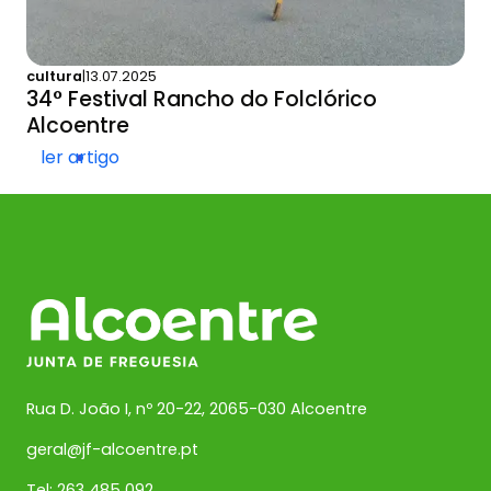
cultura
|
13.07.2025
34° Festival Rancho do Folclórico
Alcoentre
ler artigo
Rua D. João I, nº 20-22, 2065-030 Alcoentre
geral@jf-alcoentre.pt
Tel: 263 485 092